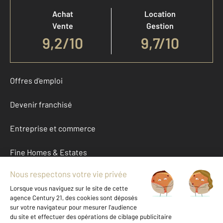
Achat
Location
Vente
Gestion
9,2
/
10
9,7/10
Offres d'emploi
Devenir franchisé
Entreprise et commerce
Fine Homes & Estates
À propos
International