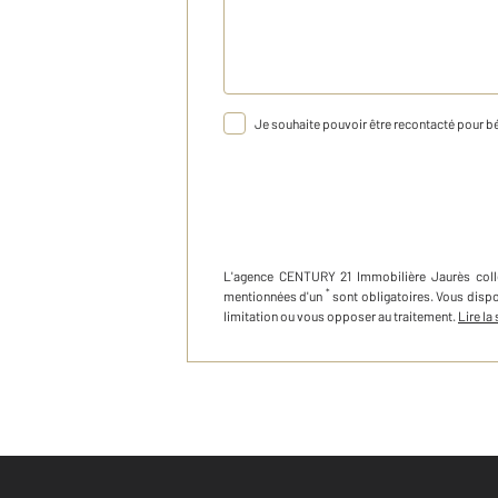
Je souhaite pouvoir être recontacté pour bé
L'agence
CENTURY 21 Immobilière Jaurès
col
*
mentionnées d'un
sont obligatoires. Vous disp
limitation ou vous opposer au traitement.
Lire la 