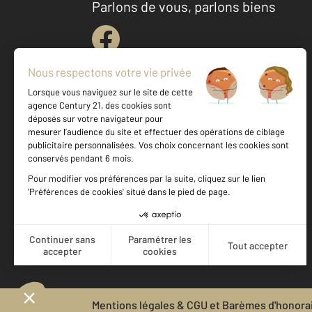
Parlons de vous, parlons biens
Votre agence est notée
Achat
Location
Vente
Gestion
9,2
/
10
9,7/10
Mentions légales & CGU et Barèmes d'honora