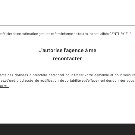
néficier d'une estimation gratuite et être informé de toutes les actualités CENTURY 21.
*
J'autorise l'agence à me
recontacter
lecte des données à caractère personnel
pour traiter votre demande et pour vous r
osez d'un droit d'accès, de rectification, de portabilité et d'effacement des données v
suite...