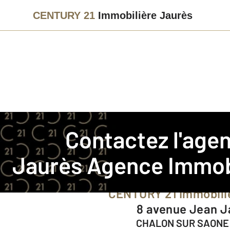
CENTURY 21
Immobilière Jaurès
Agence immobilière
Contact
Contactez l'ag
Notre agence à CHALON
Jaurès
Agence Immob
CENTURY 21 Immobili
8 avenue Jean 
CHALON SUR SAONE 