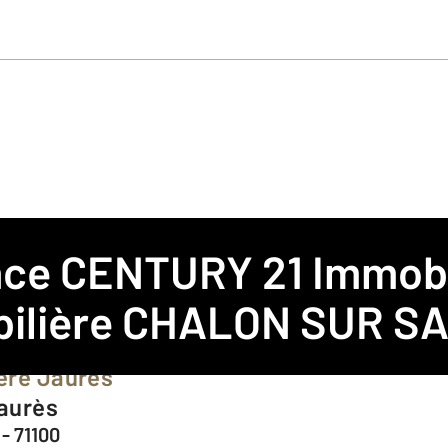
ence
CENTURY 21 Immobi
 SUR SAONE
ilière CHALON SUR SA
ère Jaurès
Jaurès
- 71100