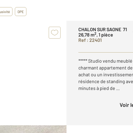
usivité
DPE
CHALON SUR SAONE 71
2
26,78 m
, 1 pièce
Ref : 22401
***** Studio vendu meublé
charmant appartement de t
achat ou un investissement 
résidence de standing ave
minutes à pied de ...
Voir 