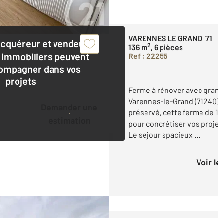
VARENNES LE GRAND 71
acquéreur et vendeur,
2
136 m
, 6 pièces
 immobiliers peuvent
Ref : 22255
ompagner dans vos
projets
Ferme à rénover avec gra
Varennes-le-Grand (71240)
Demander une
préservé, cette ferme de 1
estimation
pour concrétiser vos proje
Le séjour spacieux ...
Voir 