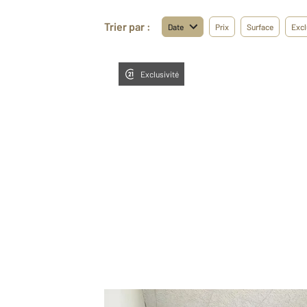
Trier par :
Date
Prix
Surface
Excl
Exclusivité