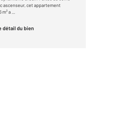
ec ascenseur, cet appartement
m² a ...
le détail du bien