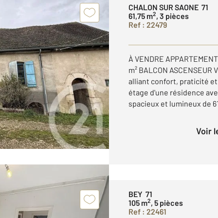
CHALON SUR SAONE 71
2
61,75 m
, 3 pièces
Ref : 22479
À VENDRE APPARTEMENT 
m² BALCON ASCENSEUR Vou
alliant confort, praticité
étage d'une résidence av
spacieux et lumineux de 61 
Voir 
BEY 71
2
105 m
, 5 pièces
Ref : 22461