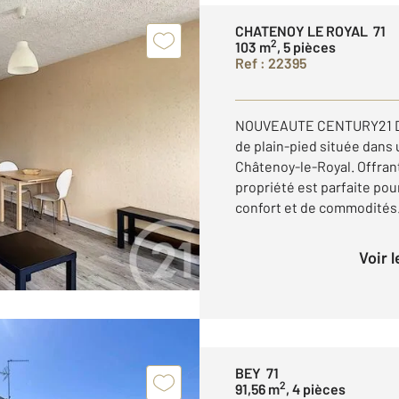
CHATENOY LE ROYAL 71
2
103 m
, 5 pièces
Ref : 22395
NOUVEAUTE CENTURY21 Dé
de plain-pied située dans u
Châtenoy-le-Royal. Offrant
propriété est parfaite pou
confort et de commodités. 
Voir 
BEY 71
2
91,56 m
, 4 pièces