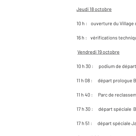
Jeudi 18 octobre
10 h : ouverture du Village
16 h : vérifications techn
Vendredi 19 octobre
10 h 30 : podium de dépar
11 h 08 : départ prologue 
11 h 40 : Parc de reclasse
17 h 30 : départ spéciale 
17 h 51 : départ spéciale J