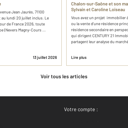
e
Chalon-sur-Saône et son ma
Sylvain et Caroline Loiseau
 avenue Jean Jaurès, 71100
Vous avez un projet immobilier 
au lundi 20 juillet inclus. Le
ou la vente d’une résidence prin
u Tour de France 2026, toute
résidence secondaire en perspec
tape (Nevers Magny-Cours ...
qui dirigent CENTURY 21 Immobil
partagent leur analyse du march
13 juillet 2026
Lire plus
Voir tous les articles
Votre compte :
Accéder à mon compte