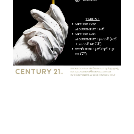
#appartementavendre #maisonavendre #71100
#agenceimmobiliere #cotechalonnaise #vendre
#acheter # rechercheappartement #louer
#location #2022 #century21 #bourgone
#achatimmobilier #investissementlocatif #chalon
#lux #saintmarcel #saintremy #recherchemaison
#t2 #t3 #chambres #superficie #terrain #maison