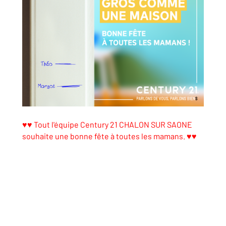
♥♥
Tout l'équipe Century 21 CHALON SUR SAONE
souhaite une bonne fête à toutes les mamans. ♥♥
ppartementavendre #maisonavendre #71100
#agenceimmobiliere #cotechalonnaise #vendre
#acheter # rechercheappartement #louer
#location #2022 #century21 #bourgone