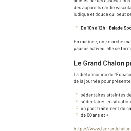
animés par les associations 
des appareils cardio vascula
ludique et douce qui peut s
De 10h à 12h : Balade S
En matinée, une marche marc
pauses actives, elle se term
Le Grand Chalon 
La diététicienne de l’Espac
de la journée pour présent
sédentaires atteintes d
sédentaires en situation
en post traitement de c
de 60 ans et +
https://www.legrandchalon