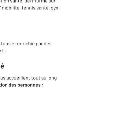
tion santé, défi-forme sur
/ mobilité, tennis santé, gym
tous et enrichie par des
t !
té
us accueillent tout au long
tion
des personnes
: