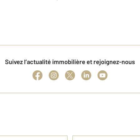
er #location #2022 #century21 #bourgone #achatimmobilier #
re #maisonavendre #71100 #agenceimmobiliere #cotechalonna
uer
Suivez l’actualité immobilière et rejoignez-nous