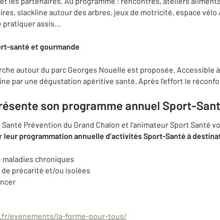
et les partenaires. Au programme : rencontres, ateliers alimenta
ires, slackline autour des arbres, jeux de motricité, espace vélo 
e pratiquer assis…
port-santé et gourmande
he autour du parc Georges Nouelle est proposée. Accessible à 
ine par une dégustation apéritive santé. Après l’effort le réconfor
présente son programme annuel Sport-San
e Santé Prévention du Grand Chalon et l’animateur Sport Santé vo
er
leur programmation annuelle d’activités Sport-Santé
à destina
e maladies chroniques
 de précarité et/ou isolées
ancer
.fr/evenements/la-forme-pour-tous/