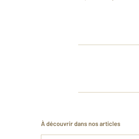
rechercheappartement #lou
#chalon appartementavend
rechercheappartement #lo
À découvrir dans nos articles