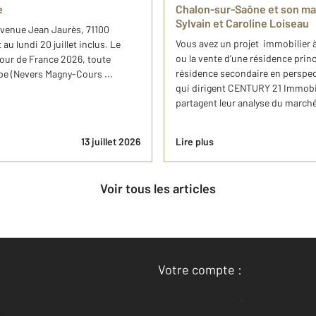
e
Chalon-sur-Saône et son ma
Sylvain et Caroline Loiseau
 avenue Jean Jaurès, 71100
Vous avez un projet immobilier 
au lundi 20 juillet inclus. Le
ou la vente d’une résidence prin
u Tour de France 2026, toute
résidence secondaire en perspec
tape (Nevers Magny-Cours ...
qui dirigent CENTURY 21 Immobil
partagent leur analyse du march
13 juillet 2026
Lire plus
Voir tous les articles
Votre compte :
Accéder à mon compte