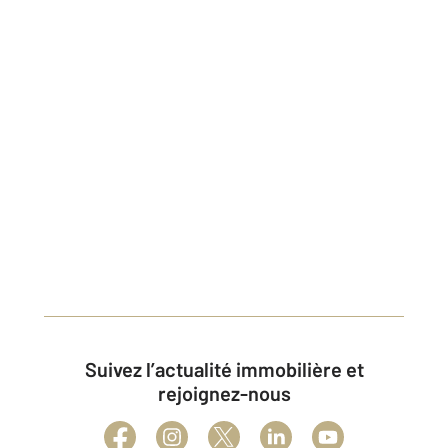
#saintremy #recherchemaison #t2 #t3 #chambres
#superficie #terrain #maison #appartement
#71100 #garage #conseiller #century #france
#locationmaison #locationappartement #paulée
#vin #tradition
#bourguignonne appartementavendre
#maisonavendre #71100 #agenceimmobiliere
#cotechalonnaise #vendre #acheter #
rechercheappartement #louer #location #2022
#century21 #bourgone #achatimmobilier
#investissementlocatif #chalon #lux #saintmarcel
#CARNAVAL #2024
Suivez l’actualité immobilière et
rejoignez-nous