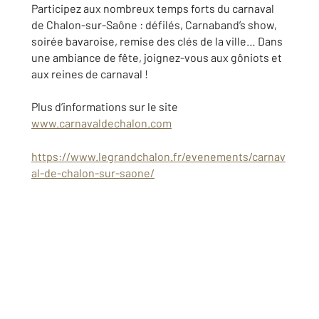
Participez aux nombreux temps forts du carnaval
de Chalon-sur-Saône : défilés, Carnaband’s show,
soirée bavaroise, remise des clés de la ville… Dans
une ambiance de fête, joignez-vous aux gôniots et
aux reines de carnaval !
Plus d’informations sur le site
www.carnavaldechalon.com
https://www.legrandchalon.fr/evenements/carnav
al-de-chalon-sur-saone/
appartementavendre #maisonavendre #71100
#agenceimmobiliere #cotechalonnaise #vendre
#acheter # rechercheappartement #louer
#location #2022 #century21 #bourgone
#achatimmobilier #investissementlocatif #chalon
#lux #saintmarcel #saintremy #recherchemaison
#t2 #t3 #chambres #superficie #terrain #maison