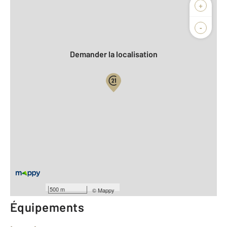
Afficher sur la carte :
+
Agence
Biens vendus
-
Demander la localisation
Vue globale
2
Surface totale : 55,4 m
2
Surface habitable : 55,4 m
Type d'appartement : F2
Étage : Rez-de-chaussée
Nombre de pièces : 2
[Voir le détail]
Année construction : 1979
500 m
©
Mappy
Équipements