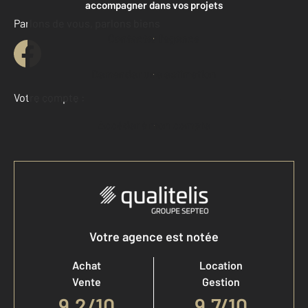
accompagner dans vos projets
Parlons de vous, parlons biens
Contacter l'agence
Demander une estimation
Votre compte :
Accéder à mon compte
Votre agence est notée
Achat
Location
Vente
Gestion
9,2
/
10
9,7/10