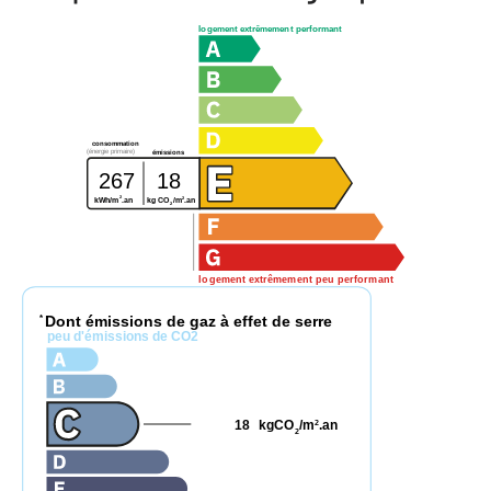
logement extrêmement performant
consommation
(énergie primaire)
émissions
267
18
2
2
kg CO
/m
.an
kWh/m
.an
2
logement extrêmement peu performant
Dont émissions de gaz à effet de serre
*
peu d'émissions de CO2
18
kgCO
/m
.an
2
2