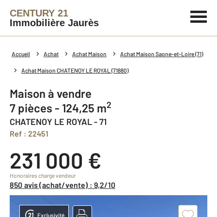
CENTURY 21
Immobilière Jaurès
Accueil
Achat
Achat Maison
Achat Maison Saone-et-Loire (71)
Achat Maison CHATENOY LE ROYAL (71880)
Maison à vendre
2
7 pièces - 124,25 m
CHATENOY LE ROYAL - 71
Ref : 22451
231 000 €
Honoraires charge vendeur
850 avis (achat/vente) : 9,2/10
Exclusivité