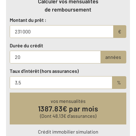
Calculer vos mensualités
de remboursement
Montant du prêt :
€
Durée du crédit
années
Taux d'intérêt (hors assurances)
%
vos mensualités
1387.83
€ par mois
(Dont
48.13
€ d’assurances)
Crédit immobilier simulation