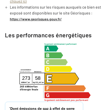
cliquez ici
Les informations sur les risques auxquels ce bien est
exposé sont disponibles sur le site Géorisques :
https://www.georisques.gouv.fr/
Les performances énergétiques
logement extrêmement performant
consommation
(énergie primaire)
émissions
273
58
2
2
kg CO
/m
.an
kWh/m
.an
2
265 kWh/m²/an
d'énergie finale
logement extrêmement peu performant
Dont émissions de gaz à effet de serre
*