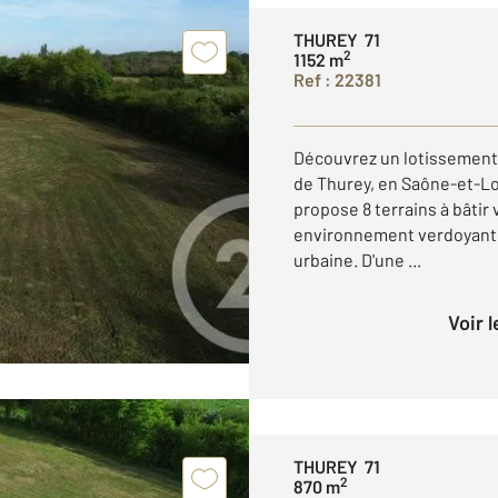
THUREY 71
2
1152 m
Ref : 22381
Découvrez un lotissement 
de Thurey, en Saône-et-L
propose 8 terrains à bâtir
environnement verdoyant et 
urbaine. D'une ...
Voir 
THUREY 71
2
870 m