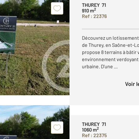
THUREY 71
2
910 m
Ref : 22376
Découvrez un lotissement 
de Thurey, en Saône-et-L
propose 8 terrains à bâtir
environnement verdoyant et 
urbaine. D'une ...
Voir 
THUREY 71
2
1060 m
Ref : 22375