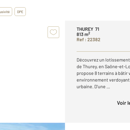
usivité
DPE
THUREY 71
2
813 m
Ref : 22382
Découvrez un lotissement 
de Thurey, en Saône-et-L
propose 8 terrains à bâtir
environnement verdoyant et 
urbaine. D'une ...
Voir 