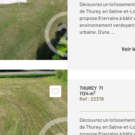
Découvrez un lotissement 
de Thurey, en Saône-et-L
propose 8 terrains à bâtir
environnement verdoyant et 
urbaine. D'une ...
Voir 
THUREY 71
2
1124 m
Ref : 22378
Découvrez un lotissement 
de Thurey, en Saône-et-L
propose 8 terrains à bâtir