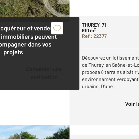
THUREY 71
acquéreur et vendeur,
2
910 m
 immobiliers peuvent
Ref : 22377
ompagner dans vos
projets
Découvrez un lotissement 
de Thurey, en Saône-et-L
Demander une
propose 8 terrains à bâtir
estimation
environnement verdoyant et 
urbaine. D'une ...
Voir 