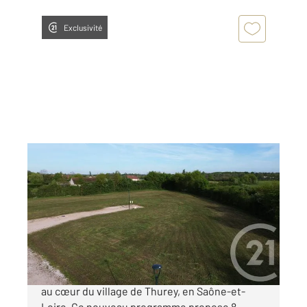
Exclusivité
THUREY 71
2
813 m
Ref : 22382
Terrain à vendre
34 000 €
Découvrez un lotissement d'exception niché
au cœur du village de Thurey, en Saône-et-
Loire. Ce nouveau programme propose 8