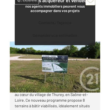
Vous êtes acquéreur et vendeur,
Exclusivité
nos agents immobiliers peuvent vous
accompagner dans vos projets
Contacter l'agence
Demander une estimation
THUREY 71
2
910 m
Ref : 22377
Terrain à vendre
35 000 €
Découvrez un lotissement d'exception niché
au cœur du village de Thurey, en Saône-et-
Loire. Ce nouveau programme propose 8
terrains à bâtir viabilisés, idéalement situés