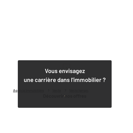
1
Vous envisagez
une carrière dans l'immobilier ?
Agence immobilière
Vente
Vente terrain
Découvrir nos offres