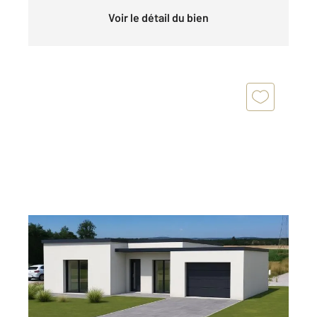
Voir le détail du bien
CHATENOY LE ROYAL 71
2
803 m
Ref : 22226
Terrain à vendre
88 000 €