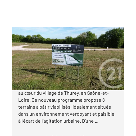
THUREY 71
2
1124 m
Ref : 22378
Terrain à vendre
42 500 €
Découvrez un lotissement d'exception niché
au cœur du village de Thurey, en Saône-et-
Loire. Ce nouveau programme propose 8
terrains à bâtir viabilisés, idéalement situés
dans un environnement verdoyant et paisible,
à l'écart de l'agitation urbaine. D'une ...