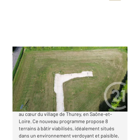
THUREY 71
2
870 m
Ref : 22380
Terrain à vendre
36 000 €
Découvrez un lotissement d'exception niché
au cœur du village de Thurey, en Saône-et-
Loire. Ce nouveau programme propose 8
terrains à bâtir viabilisés, idéalement situés
dans un environnement verdoyant et paisible,