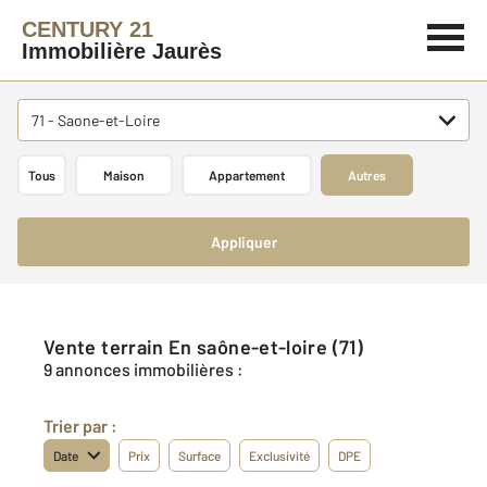
CENTURY 21
Immobilière Jaurès
71 - Saone-et-Loire
Tous
Maison
Appartement
Autres
Appliquer
Vente terrain En saône-et-loire (71)
9 annonces immobilières :
Trier par :
Date
Prix
Surface
Exclusivité
DPE