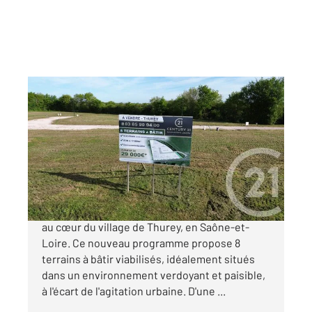
THUREY 71
2
1060 m
Ref : 22375
Terrain à vendre
35 000 €
Découvrez un lotissement d'exception niché
au cœur du village de Thurey, en Saône-et-
Loire. Ce nouveau programme propose 8
terrains à bâtir viabilisés, idéalement situés
dans un environnement verdoyant et paisible,
à l'écart de l'agitation urbaine. D'une ...