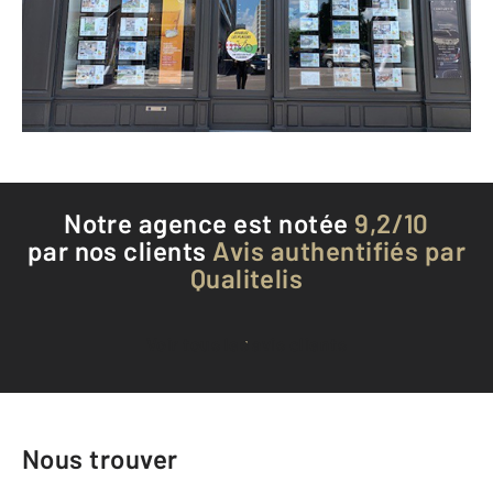
Envoyer un message
Téléphoner à l'agence
Notre agence est notée
9,2/10
par nos clients
Avis authentifiés par
Qualitelis
Voir tous les avis clients
Nous trouver