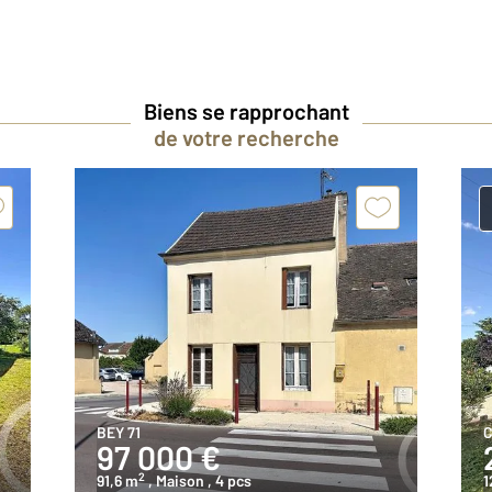
Biens se rapprochant
de votre recherche
BEY 71
C
97 000 €
2
91,6 m
, Maison
, 4 pcs
1