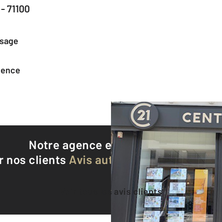
- 71100
ssage
agence
Notre agence est notée
9,2/10
r nos clients
Avis authentifiés par Qualite
Voir tous les avis clients