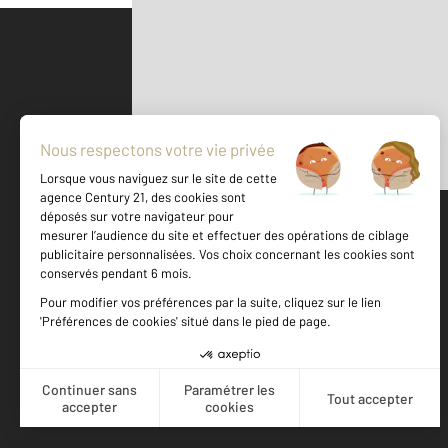
Parlons de vous, parlons biens
500 m
©
Mappy
Votre agence est notée
Achat
Location
Vente
Gestion
9,2
/
10
9,7/10