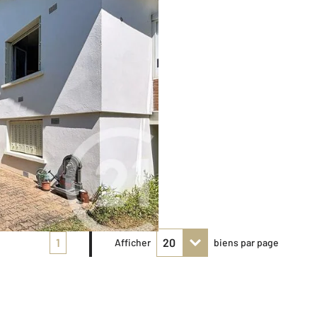
1
Afficher
biens par page