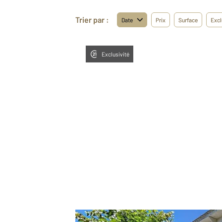
Trier par :
Date
Prix
Surface
Excl
Exclusivité