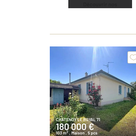
Découvrir nos
offres
CHATENOY LE ROYAL 71
180 000 €
2
103 m
, Maison
, 5 pcs